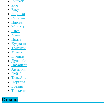
Бишкек
Рим
Баку
Ларнака
Стамбул
Париж
Мюнхен
Киев
Алматы
Прага
Худжанд
Тбилиси
Минск
Римини
Душанбе
Наманган
Анталия
Дубай
Тель-Авив
Фергана
Ереван
Ташкент
Страны