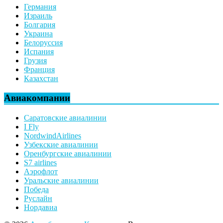
Германия
Израиль
Болгария
Украина
Белоруссия
Испания
Грузия
Франция
Казахстан
Авиакомпании
Саратовские авиалинии
I Fly
NordwindAirlines
Узбекские авиалинии
Оренбургские авиалинии
S7 airlines
Аэрофлот
Уральские авиалинии
Победа
Руслайн
Нордавиа