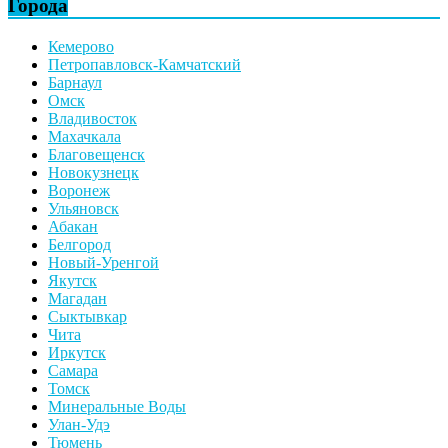
Города
Кемерово
Петропавловск-Камчатский
Барнаул
Омск
Владивосток
Махачкала
Благовещенск
Новокузнецк
Воронеж
Ульяновск
Абакан
Белгород
Новый-Уренгой
Якутск
Магадан
Сыктывкар
Чита
Иркутск
Самара
Томск
Минеральные Воды
Улан-Удэ
Тюмень