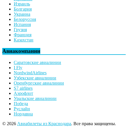
Израиль
Болгария
Украина
Белоруссия
Испания
Грузия
Франция
Казахстан
Авиакомпании
Саратовские авиалинии
I Fly
NordwindAirlines
Узбекские авиалинии
Оренбургские авиалинии
S7 airlines
Аэрофлот
Уральские авиалинии
Победа
Руслайн
Нордавиа
© 2026
Авиабилеты из Краснодара
. Все права защищены.