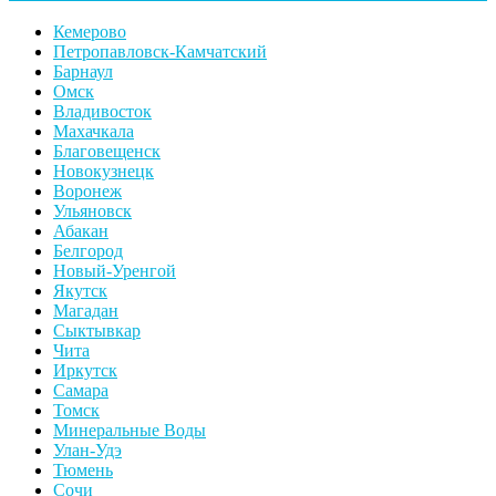
Кемерово
Петропавловск-Камчатский
Барнаул
Омск
Владивосток
Махачкала
Благовещенск
Новокузнецк
Воронеж
Ульяновск
Абакан
Белгород
Новый-Уренгой
Якутск
Магадан
Сыктывкар
Чита
Иркутск
Самара
Томск
Минеральные Воды
Улан-Удэ
Тюмень
Сочи