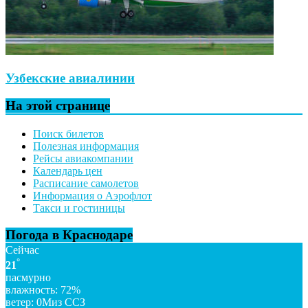
Узбекские авиалинии
На этой странице
Поиск билетов
Полезная информация
Рейсы авиакомпании
Календарь цен
Расписание самолетов
Информация о Аэрофлот
Такси и гостиницы
Погода в Краснодаре
Сейчас
°
21
пасмурно
влажность: 72%
ветер: 0Миз ССЗ