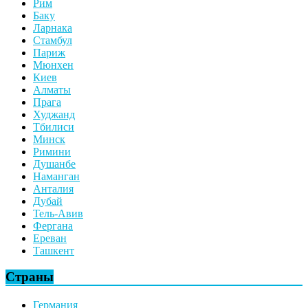
Рим
Баку
Ларнака
Стамбул
Париж
Мюнхен
Киев
Алматы
Прага
Худжанд
Тбилиси
Минск
Римини
Душанбе
Наманган
Анталия
Дубай
Тель-Авив
Фергана
Ереван
Ташкент
Страны
Германия