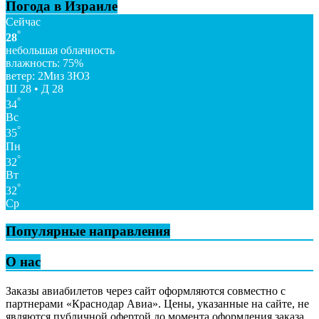
Погода в Израиле
Сейчас
°
28
небольшая облачность
влажность: 75%
ветер: 2Миз ЗЮЗ
Ш 28 • Д 28
°
34
Вс
°
35
Пн
°
32
Вт
°
32
Ср
Популярные направления
О нас
Заказы авиабилетов через сайт оформляются совместно с
партнерами «Краснодар Авиа». Цены, указанные на сайте, не
являются публичной офертой до момента оформления заказа.