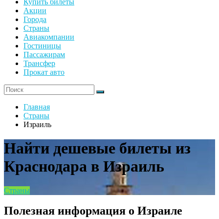
Купить билеты
Акции
Города
Страны
Авиакомпании
Гостиницы
Пассажирам
Трансфер
Прокат авто
Главная
Страны
Израиль
Найти дешевые билеты из
Краснодара в Израиль
Страны
Полезная информация о Израиле