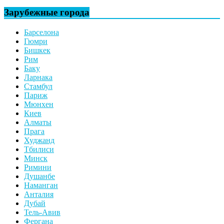
Зарубежные города
Барселона
Гюмри
Бишкек
Рим
Баку
Ларнака
Стамбул
Париж
Мюнхен
Киев
Алматы
Прага
Худжанд
Тбилиси
Минск
Римини
Душанбе
Наманган
Анталия
Дубай
Тель-Авив
Фергана