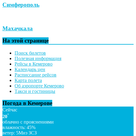
Симферополь
Махачкала
На этой странице
Поиск билетов
Полезная информация
Рейсы в Кемерово
Календарь цен
Расписсание рейсов
Карта полета
Об аэропорте Кемерово
Такси и гостиницы
Погода в Кемерове
Сейчас
°
20
облачно с прояснениями
влажность: 45%
ветер: 5Миз ЗСЗ