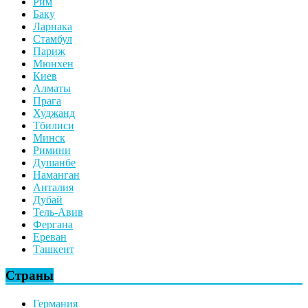
Рим
Баку
Ларнака
Стамбул
Париж
Мюнхен
Киев
Алматы
Прага
Худжанд
Тбилиси
Минск
Римини
Душанбе
Наманган
Анталия
Дубай
Тель-Авив
Фергана
Ереван
Ташкент
Страны
Германия