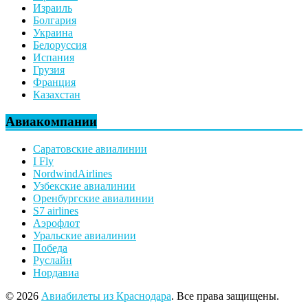
Израиль
Болгария
Украина
Белоруссия
Испания
Грузия
Франция
Казахстан
Авиакомпании
Саратовские авиалинии
I Fly
NordwindAirlines
Узбекские авиалинии
Оренбургские авиалинии
S7 airlines
Аэрофлот
Уральские авиалинии
Победа
Руслайн
Нордавиа
© 2026
Авиабилеты из Краснодара
. Все права защищены.