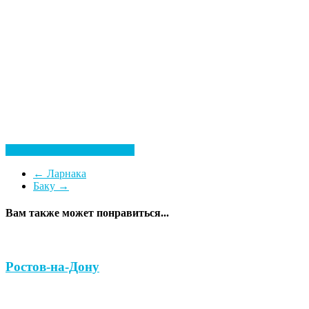
Посмотреть все гостиницы
←
Ларнака
Баку
→
Вам также может понравиться...
Ростов-на-Дону