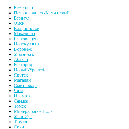
Кемерово
Петропавловск-Камчатский
Барнаул
Омск
Владивосток
Махачкала
Благовещенск
Новокузнецк
Воронеж
Ульяновск
Абакан
Белгород
Новый-Уренгой
Якутск
Магадан
Сыктывкар
Чита
Иркутск
Самара
Томск
Минеральные Воды
Улан-Удэ
Тюмень
Сочи