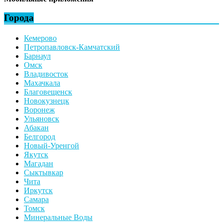
Города
Кемерово
Петропавловск-Камчатский
Барнаул
Омск
Владивосток
Махачкала
Благовещенск
Новокузнецк
Воронеж
Ульяновск
Абакан
Белгород
Новый-Уренгой
Якутск
Магадан
Сыктывкар
Чита
Иркутск
Самара
Томск
Минеральные Воды