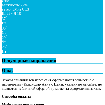
ясно
влажность: 72%
ветер: 3Миз ССЗ
Ш 22 • Д 18
°
37
Вт
°
30
Ср
°
29
Чт
°
28
Пт
Популярные направления
О нас
Заказы авиабилетов через сайт оформляются совместно с
партнерами «Краснодар Авиа». Цены, указанные на сайте, не
являются публичной офертой до момента оформления заказа.
Способы оплаты
Мобильные приложения