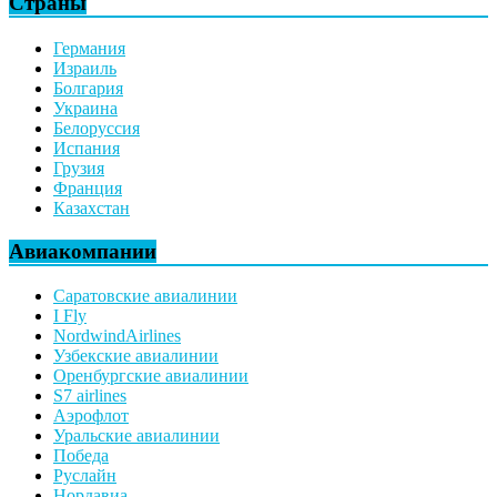
Страны
Германия
Израиль
Болгария
Украина
Белоруссия
Испания
Грузия
Франция
Казахстан
Авиакомпании
Саратовские авиалинии
I Fly
NordwindAirlines
Узбекские авиалинии
Оренбургские авиалинии
S7 airlines
Аэрофлот
Уральские авиалинии
Победа
Руслайн
Нордавиа