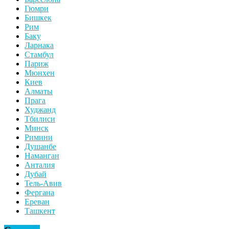
Гюмри
Бишкек
Рим
Баку
Ларнака
Стамбул
Париж
Мюнхен
Киев
Алматы
Прага
Худжанд
Тбилиси
Минск
Римини
Душанбе
Наманган
Анталия
Дубай
Тель-Авив
Фергана
Ереван
Ташкент