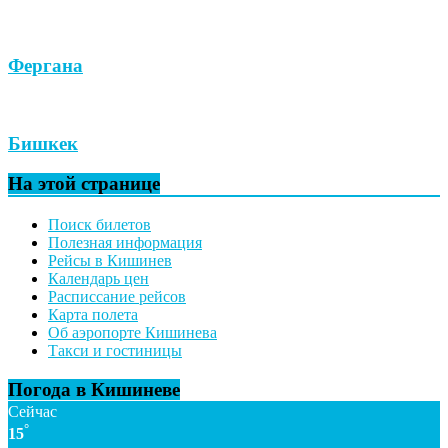
Фергана
Бишкек
На этой странице
Поиск билетов
Полезная информация
Рейсы в Кишинев
Календарь цен
Расписсание рейсов
Карта полета
Об аэропорте Кишинева
Такси и гостиницы
Погода в Кишиневе
Сейчас
°
15