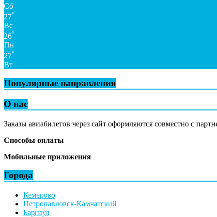
Сб
°
27
Вс
°
26
Пн
°
27
Вт
Популярные направления
О нас
Заказы авиабилетов через сайт оформляются совместно с партн
Способы оплаты
Мобильные приложения
Города
Кемерово
Петропавловск-Камчатский
Барнаул