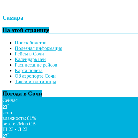
Самара
На этой странице
Поиск билетов
Полезная информация
Рейсы в Сочи
Календарь цен
Расписсание рейсов
Карта полета
Об аэропорте Сочи
Такси и гостиницы
Погода в Сочи
Сейчас
°
23
ясно
влажность: 81%
ветер: 2Миз СВ
Ш 23 • Д 23
°
27