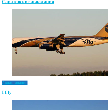
Саратовские авиалинии
Авиакомпании
I Fly