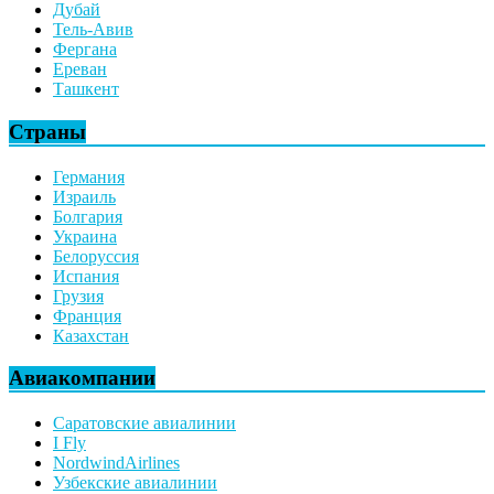
Дубай
Тель-Авив
Фергана
Ереван
Ташкент
Страны
Германия
Израиль
Болгария
Украина
Белоруссия
Испания
Грузия
Франция
Казахстан
Авиакомпании
Саратовские авиалинии
I Fly
NordwindAirlines
Узбекские авиалинии