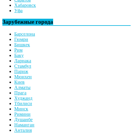
Хабаровск
Уфа
Зарубежные города
Барселона
Гюмри
Бишкек
Рим
Баку
Ларнака
Стамбул
Париж
Мюнхен
Киев
Алматы
Прага
Худжанд
Тбилиси
Минск
Римини
Душанбе
Наманган
Анталия