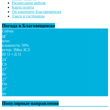
Расписсание рейсов
Карта полета
Об аэропорте Благовещенска
Такси и гостиницы
Погода в Благовещенске
Сейчас
°
11
ясно
влажность: 59%
ветер: 3Миз ЗСЗ
Ш 11 • Д 11
°
24
Сб
°
27
Вс
°
27
Пн
°
27
Вт
Популярные направления