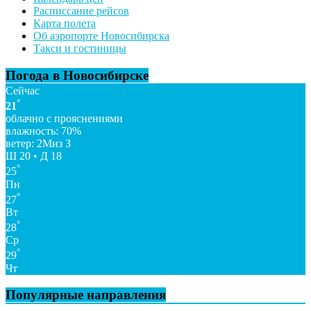
Расписсание рейсов
Карта полета
Об аэропорте Новосибирска
Такси и гостиницы
Погода в Новосибирске
Сейчас
°
21
облачно с прояснениями
влажность: 70%
ветер: 2Миз З
Ш 20 • Д 18
°
25
Пн
°
27
Вт
°
28
Ср
°
29
Чт
Популярные направления