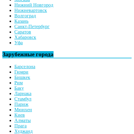
Нижний Новгород
Нижневартовск
Волгоград
Казань
Санкт-Петербург
Саратов
Хабаровск
Уфа
Зарубежные города
Барселона
Гюмри
Бишкек
Рим
Баку
Ларнака
Стамбул
Париж
Мюнхен
Киев
Алматы
Прага
Худжанд