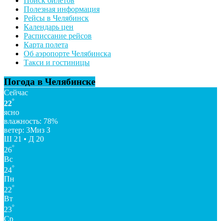
Поиск билетов
Полезная информация
Рейсы в Челябинск
Календарь цен
Расписсание рейсов
Карта полета
Об аэропорте Челябинска
Такси и гостиницы
Погода в Челябинске
Сейчас
°
22
ясно
влажность: 78%
ветер: 3Миз З
Ш 21 • Д 20
°
26
Вс
°
24
Пн
°
22
Вт
°
23
Ср