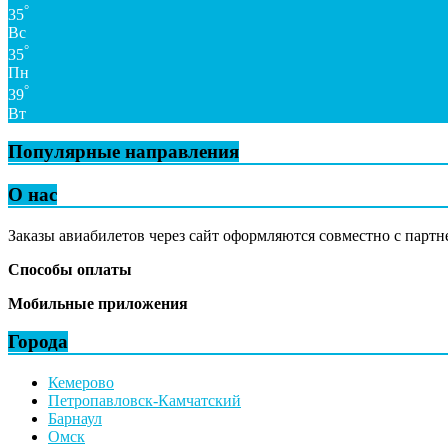
°
35
Вс
°
35
Пн
°
39
Вт
Популярные направления
О нас
Заказы авиабилетов через сайт оформляются совместно с партн
Способы оплаты
Мобильные приложения
Города
Кемерово
Петропавловск-Камчатский
Барнаул
Омск