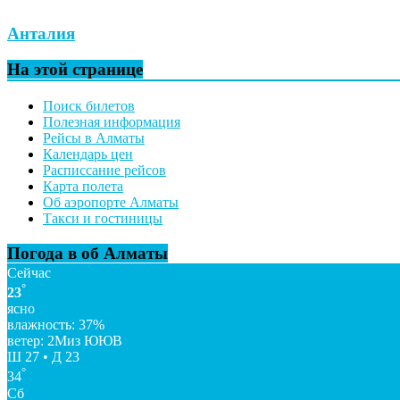
Анталия
На этой странице
Поиск билетов
Полезная информация
Рейсы в Алматы
Календарь цен
Расписсание рейсов
Карта полета
Об аэропорте Алматы
Такси и гостиницы
Погода в об Алматы
Сейчас
°
23
ясно
влажность: 37%
ветер: 2Миз ЮЮВ
Ш 27 • Д 23
°
34
Сб