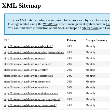
XML Sitemap
This is a XML Sitemap which is supposed to be processed by search engines
It was generated using the
WordPress
content management system and the
Go
You can find more information about XML sitemaps on
sitemaps.org
and Goo
URL
Priority
Change frequency
https://krasnodar-aviabilety.ru/chelyabinsk/
20%
Monthly
https://krasnodar-aviabilety.ru/orenburgskie-avialinii/
20%
Monthly
https://krasnodar-aviabilety.ru/perm/
20%
Monthly
https://krasnodar-aviabilety.ru/s7-airlines/
20%
Monthly
https://krasnodar-aviabilety.ru/aeroflot/
20%
Monthly
https://krasnodar-aviabilety.ru/ekaterinburg/
20%
Monthly
https://krasnodar-aviabilety.ru/simferopol/
20%
Monthly
https://krasnodar-aviabilety.ru/moskva/
20%
Monthly
https://krasnodar-aviabilety.ru/uralskie-avialinii/
20%
Monthly
https://krasnodar-aviabilety.ru/nizhniy_novgorod/
20%
Monthly
https://krasnodar-aviabilety.ru/nizhnevartovsk/
20%
Monthly