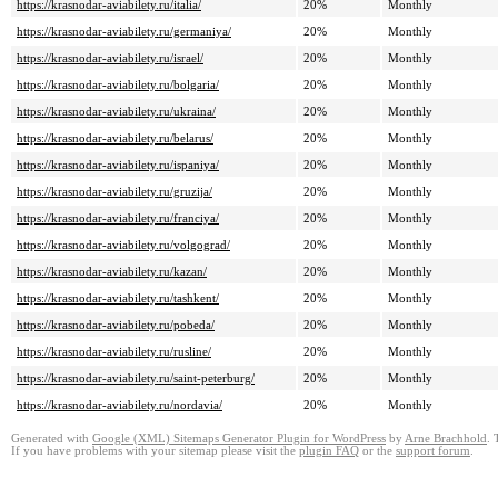
https://krasnodar-aviabilety.ru/italia/
20%
Monthly
https://krasnodar-aviabilety.ru/germaniya/
20%
Monthly
https://krasnodar-aviabilety.ru/israel/
20%
Monthly
https://krasnodar-aviabilety.ru/bolgaria/
20%
Monthly
https://krasnodar-aviabilety.ru/ukraina/
20%
Monthly
https://krasnodar-aviabilety.ru/belarus/
20%
Monthly
https://krasnodar-aviabilety.ru/ispaniya/
20%
Monthly
https://krasnodar-aviabilety.ru/gruzija/
20%
Monthly
https://krasnodar-aviabilety.ru/franciya/
20%
Monthly
https://krasnodar-aviabilety.ru/volgograd/
20%
Monthly
https://krasnodar-aviabilety.ru/kazan/
20%
Monthly
https://krasnodar-aviabilety.ru/tashkent/
20%
Monthly
https://krasnodar-aviabilety.ru/pobeda/
20%
Monthly
https://krasnodar-aviabilety.ru/rusline/
20%
Monthly
https://krasnodar-aviabilety.ru/saint-peterburg/
20%
Monthly
https://krasnodar-aviabilety.ru/nordavia/
20%
Monthly
Generated with
Google (XML) Sitemaps Generator Plugin for WordPress
by
Arne Brachhold
. 
If you have problems with your sitemap please visit the
plugin FAQ
or the
support forum
.